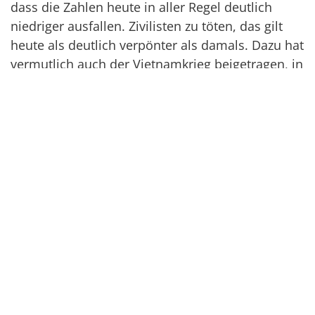
dass die Zahlen heute in aller Regel deutlich
niedriger ausfallen. Zivilisten zu töten, das gilt
heute als deutlich verpönter als damals. Dazu hat
vermutlich auch der Vietnamkrieg beigetragen, in
dem die USA (begleitet von starken Anti-Kriegs
Protesten) Millionen von Nordvietnamesen
umbrachten. Gezielt und absichtlich.
Einer der Hauptverantwortlichen für dieses
unglaubliche Gemetzel, der amerikanische
Sicherheitsberater Henry Kissinger, kam dafür
nicht etwa vor den Internationalen
Strafgerichtshof (den es damals noch nicht
einmal gab), sondern bekam am Ende sogar
noch den Friedensnobelpreis. Zum Ärger seines
Chefs, Richard Nixon.